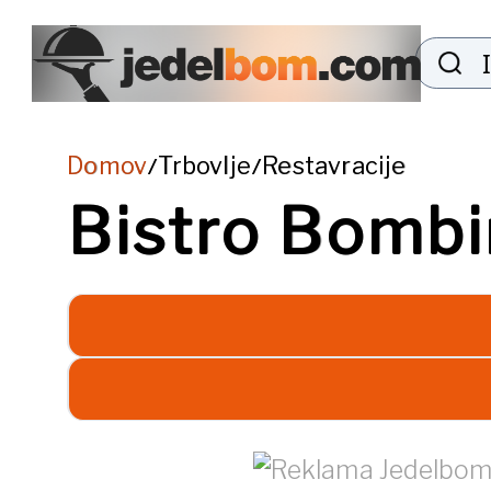
Domov
Trbovlje
Restavracije
/
/
Bistro Bombi