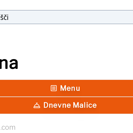
Išči
na
Menu
Dnevne Malice