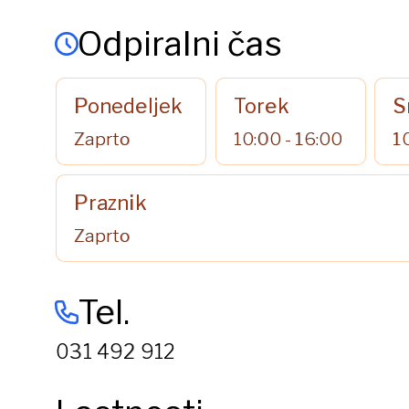
Odpiralni čas
Ponedeljek
Torek
S
Zaprto
10:00 - 16:00
1
Praznik
Zaprto
Tel.
031 492 912