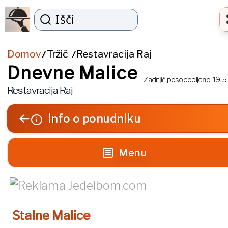
Išči
Domov
Tržič
Restavracija Raj
/
/
Dnevne Malice
Zadnjič posodobljeno:
19. 5
Restavracija Raj
Info o ponudniku
Menu
Stalne Malice