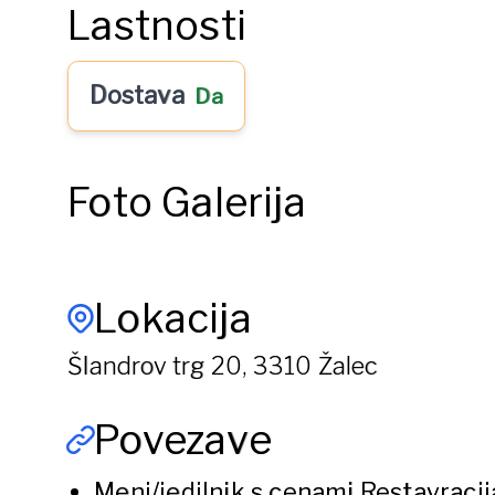
Lastnosti
Dostava
Da
Foto Galerija
Lokacija
Šlandrov trg 20, 3310 Žalec
Povezave
Meni/jedilnik s cenami
Restavracij