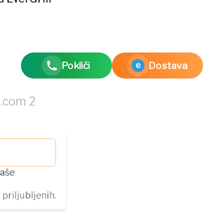
Pokliči
Dostava
e
vaše
priljubljenih.