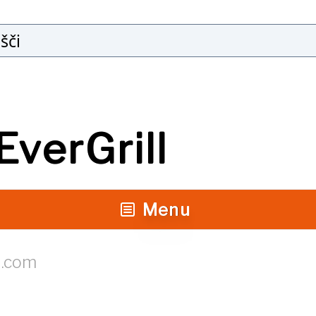
Išči
EverGrill
Menu