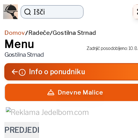
Išči
Domov
Radeče
Gostilna Strnad
/
/
Menu
Zadnjič posodobljeno:
10. 8
Gostilna Strnad
Info o ponudniku
Dnevne Malice
PREDJEDI