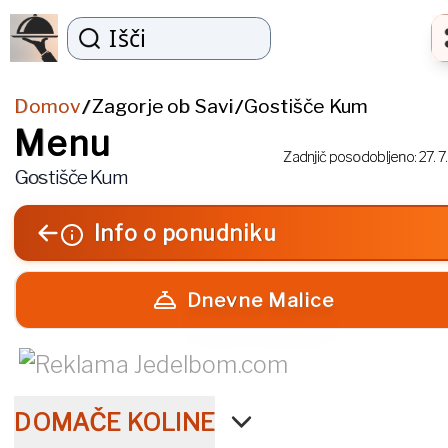
Išči
Domov
Zagorje ob Savi
Gostišče Kum
/
/
Menu
Zadnjič posodobljeno:
27. 7
Gostišče Kum
Info o ponudniku
Dnevne Malice
DOMAČE KOLINE