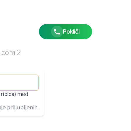
Pokliči
 ribica
) med
e priljubljenih.