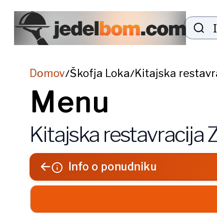
Domov
Škofja Loka
Kitajska restavra
/
/
Menu
Kitajska restavracija Z
Info o ponudniku