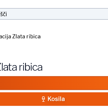
Išči
cija Zlata ribica
lata ribica
Kosila