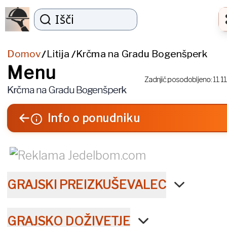
Išči
Domov
Litija
Krčma na Gradu Bogenšperk
/
/
Menu
Zadnjič posodobljeno:
11. 1
Krčma na Gradu Bogenšperk
Info o ponudniku
GRAJSKI PREIZKUŠEVALEC
GRAJSKO DOŽIVETJE