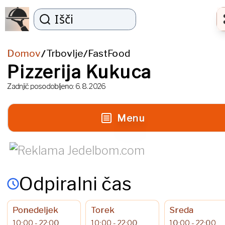
Išči
Domov
Trbovlje
FastFood
/
/
Pizzerija Kukuca
Zadnjič posodobljeno:
6. 8. 2026
Menu
Odpiralni čas
Ponedeljek
Torek
Sreda
10:00 - 22:00
10:00 - 22:00
10:00 - 22:00