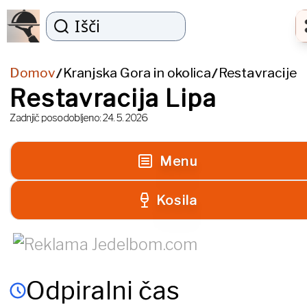
Išči
Domov
Kranjska Gora in okolica
Restavracije
/
/
Restavracija Lipa
Zadnjič posodobljeno:
24. 5. 2026
Menu
Kosila
Odpiralni čas