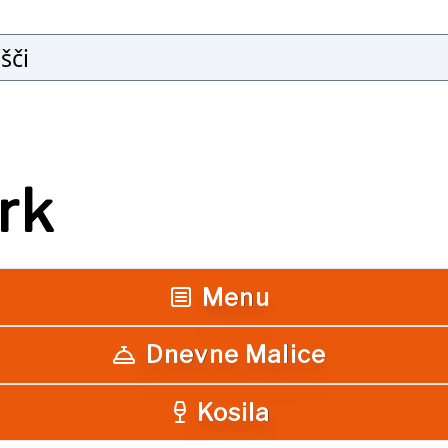
Išči
rk
Menu
Dnevne Malice
Kosila