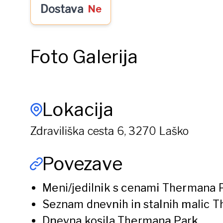
Dostava
Ne
Foto Galerija
Lokacija
Zdraviliška cesta 6, 3270 Laško
Povezave
Meni/jedilnik s cenami
Thermana 
Seznam dnevnih in stalnih malic
T
Dnevna kosila
Thermana Park