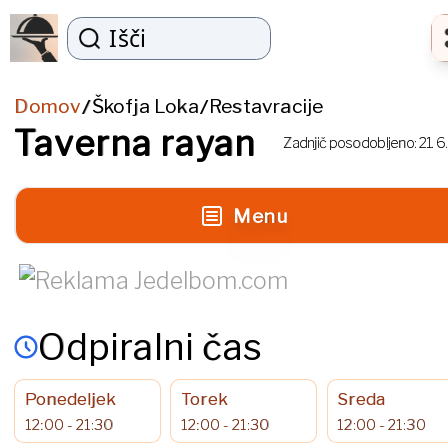
Išči
Domov
Škofja Loka
Restavracije
/
/
Taverna rayan
Zadnjič posodobljeno:
21. 6
Menu
Odpiralni čas
Ponedeljek
Torek
Sreda
12:00 - 21:30
12:00 - 21:30
12:00 - 21:30