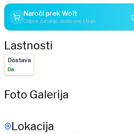
Naroči prek Wolt
Odpre zunanjo dostavno stran
Lastnosti
Dostava
Da
Foto Galerija
Lokacija