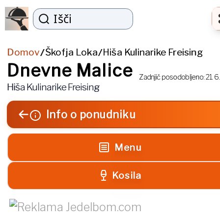
Išči
Domov
Škofja Loka
Hiša Kulinarike Freising
/
/
Dnevne Malice
Zadnjič posodobljeno:
21. 6
Hiša Kulinarike Freising
Info o ponudniku
Menu
Kosila