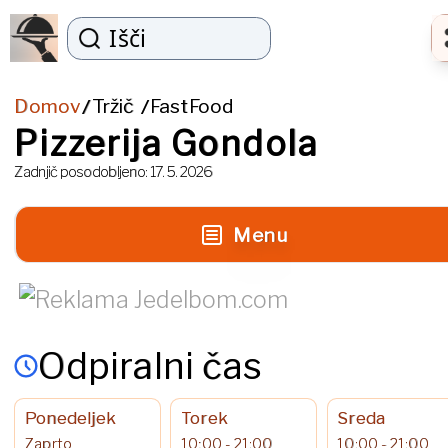
Išči
Domov
Tržič
FastFood
/
/
Pizzerija Gondola
Zadnjič posodobljeno:
17. 5. 2026
Menu
Odpiralni čas
Ponedeljek
Torek
Sreda
Zaprto
10:00 - 21:00
10:00 - 21:00