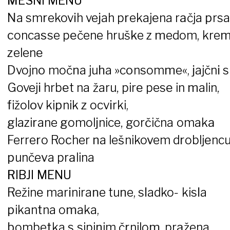
MESNI MENU
Na smrekovih vejah prekajena račja prsa
concasse pečene hruške z medom, kre
zelene
Dvojno močna juha »consomme«, jajčni s
Goveji hrbet na žaru, pire pese in malin,
fižolov kipnik z ocvirki,
glazirane gomoljnice, gorčična omaka
Ferrero Rocher na lešnikovem drobljencu
punčeva pralina
RIBJI MENU
Režine marinirane tune, sladko- kisla
pikantna omaka,
bombetka s sipinim črnilom, pražena