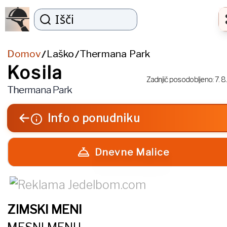
Išči
Domov
Laško
Thermana Park
/
/
Kosila
Zadnjič posodobljeno:
7. 8
Thermana Park
Info o ponudniku
Dnevne Malice
ZIMSKI MENI