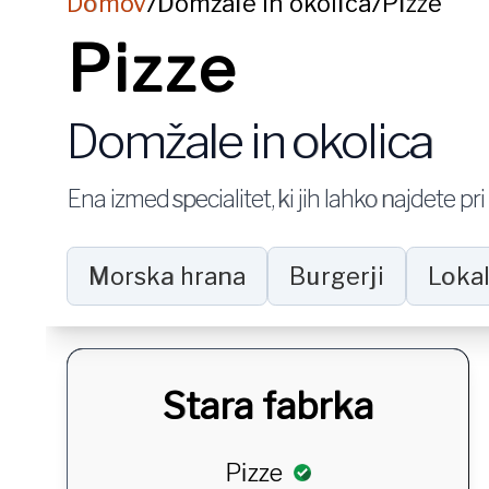
Domov
Domžale in okolica
Pizze
/
/
Pizze
Domžale in okolica
Ena izmed specialitet, ki jih lahko najdete pr
Morska hrana
Burgerji
Lokal
Stara fabrka
Pizze