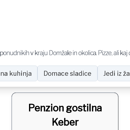
i ponudnikih v kraju
Domžale in okolica
.
Pizze
, ali ka
na kuhinja
Domace sladice
Jedi iz ž
Penzion gostilna
Keber