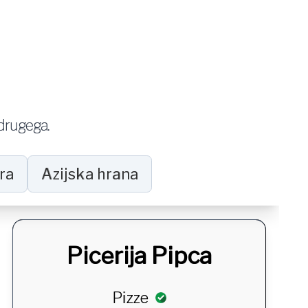
j drugega.
ara
Azijska hrana
Picerija Pipca
Pizze